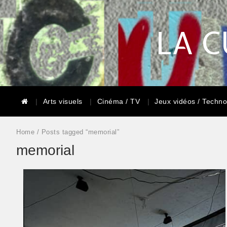
LA C
Arts visuels
Cinéma / TV
Jeux vidéos / Techno
Home
/ Posts tagged “memorial”
memorial