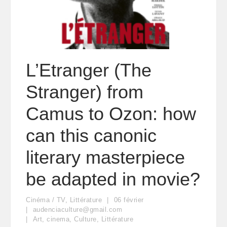
L’Etranger (The
Stranger) from
Camus to Ozon: how
can this canonic
literary masterpiece
be adapted in movie?
Cinéma / TV
,
Littérature
06
février
audenciaculture@gmail.com
Art
,
cinema
,
Culture
,
Littérature