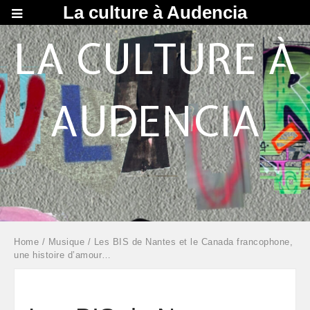
La culture à Audencia
LA CULTURE À
AUDENCIA
Home
/
Musique
/ Les BIS de Nantes et le Canada francophone,
une histoire d’amour…