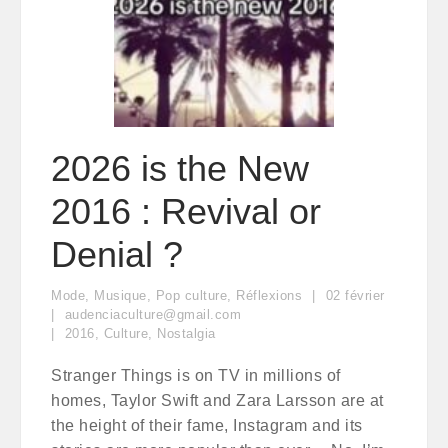
2026 is the New
2016 : Revival or
Denial ?
Mode
,
Musique
,
Pop culture
,
Réflexions
02
février
audenciaculture@gmail.com
2016
,
Culture
,
Nostalgia
Stranger Things is on TV in millions of
homes, Taylor Swift and Zara Larsson are at
the height of their fame, Instagram and its