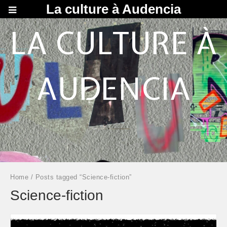
La culture à Audencia
LA CULTURE À
AUDENCIA
Home
/ Posts tagged “Science-fiction”
Science-fiction