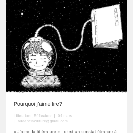
Pourquoi j’aime lire?
Littérature
,
Réflexions
04
mars
audenciaculture@gmail.com
« J’aime la littérature » : c’est un constat étrange à