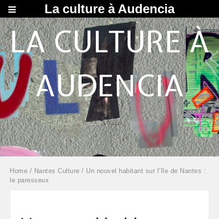
La culture à Audencia
LA CULTURE À
AUDENCIA
Home
/
Nantes Culture
/ Un nouvel habitant sur l’île de Nantes :
le paresseux