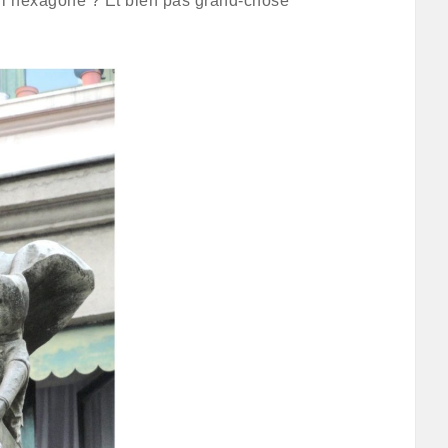
rs l’hexagone ? Et bien pas grand-chose