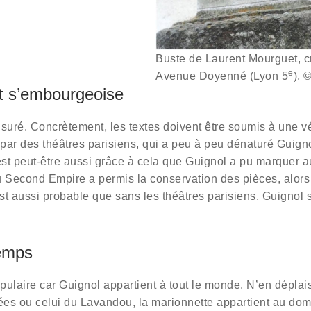
Buste de Laurent Mourguet, c
e
Avenue Doyenné (Lyon 5
), 
t s’embourgeoise
é. Concrètement, les textes doivent être soumis à une vérif
 par des théâtres parisiens, qui a peu à peu dénaturé Guign
t peut-être aussi grâce à cela que Guignol a pu marquer aus
 Second Empire a permis la conservation des pièces, alors 
Il est aussi probable que sans les théâtres parisiens, Guigno
temps
pulaire car Guignol appartient à tout le monde. N’en déplai
s ou celui du Lavandou, la marionnette appartient au doma