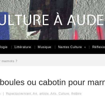
ULTURE À AUD
logie
Littérature
Musique
Nantes Culture
Réflexi
ur marmots ?
aboules ou cabotin pour mar
m
#spectaclevivant
,
Art
,
artiste
,
Arts
,
Culture
,
théâtre