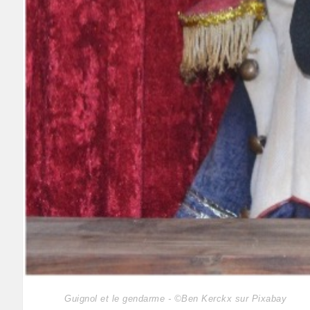
Guignol et le gendarme - ©Ben Kerckx sur Pixabay