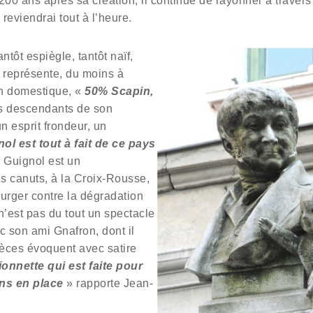
 200 ans après sa création, il continue de rayonner à trave
 reviendrai tout à l’heure.
ntôt espiègle, tantôt naïf,
l représente, du moins à
en domestique, «
50% Scapin,
es descendants de son
un esprit frondeur, un
ol est tout à fait de ce pays
 Guignol est un
es canuts, à la Croix-Rousse,
surger contre la dégradation
 n’est pas du tout un spectacle
c son ami Gnafron, dont il
ièces évoquent avec satire
onnette qui est faite pour
ens en place
» rapporte Jean-