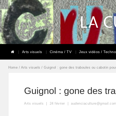
LA C
Arts visuels
Cinéma / TV
Jeux vidéos / Techno
Home
/
Arts visuels
/ Guignol : gone des traboules ou cabotin po
Guignol : gone des tr
Arts visuels
24
février
audenciaculture@gmail.co