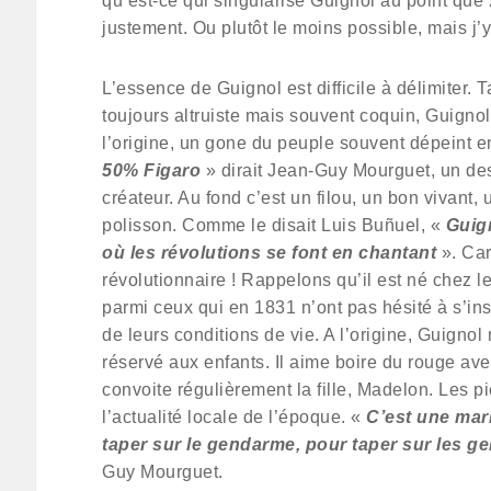
qu’est-ce qui singularise Guignol au point que
justement. Ou plutôt le moins possible, mais j’y
L’essence de Guignol est difficile à délimiter. Ta
toujours altruiste mais souvent coquin, Guigno
l’origine, un gone du peuple souvent dépeint 
50% Figaro
» dirait Jean-Guy Mourguet, un d
créateur. Au fond c’est un filou, un bon vivant, 
polisson. Comme le disait Luis Buñuel, «
Guign
où les révolutions se font en chantant
». Car
révolutionnaire ! Rappelons qu’il est né chez l
parmi ceux qui en 1831 n’ont pas hésité à s’in
de leurs conditions de vie. A l’origine, Guignol
réservé aux enfants. Il aime boire du rouge ave
convoite régulièrement la fille, Madelon. Les p
l’actualité locale de l’époque. «
C’est une mari
taper sur le gendarme, pour taper sur les g
Guy Mourguet.