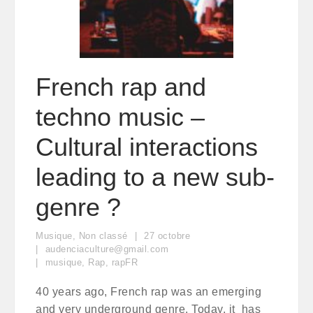
French rap and
techno music –
Cultural interactions
leading to a new sub-
genre ?
Musique
,
Non classé
27
octobre
audenciaculture@gmail.com
musique
,
Rap
,
rapFR
40 years ago, French rap was an emerging
and very underground genre. Today, it has