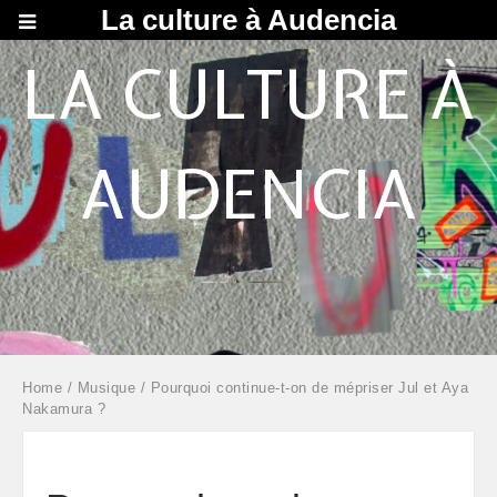
La culture à Audencia
LA CULTURE À
AUDENCIA
Home
/
Musique
/ Pourquoi continue-t-on de mépriser Jul et Aya
Nakamura ?