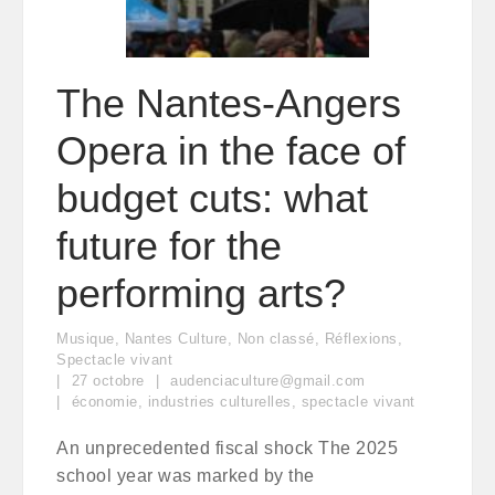
The Nantes-Angers
Opera in the face of
budget cuts: what
future for the
performing arts?
Musique
,
Nantes Culture
,
Non classé
,
Réflexions
,
Spectacle vivant
27
octobre
audenciaculture@gmail.com
économie
,
industries culturelles
,
spectacle vivant
An unprecedented fiscal shock The 2025
school year was marked by the