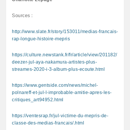
Sources :
http://www.slate.fr/story/153011/medias-francais-
rap-longue-histoire-mepris
https://culture.newstank.fr/fr/article/view/201182/
deezer-jul-aya-nakamura-artistes-plus-
streames-2020-i-3-album-plus-ecoute.html
https://www.gentside.com/news/michel-
polnareff-et-jul-l-improbable-amitie-apres-les-
critiques_art94952.html
https://ventesrap.fr/jul-victime-du-mepris-de-
classe-des-medias-francais/.html