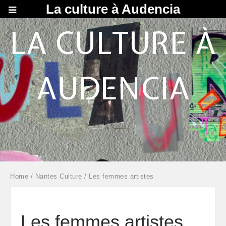
La culture à Audencia
LA CULTURE À
AUDENCIA
Home
/
Nantes Culture
/ Les femmes artistes
Les femmes artistes