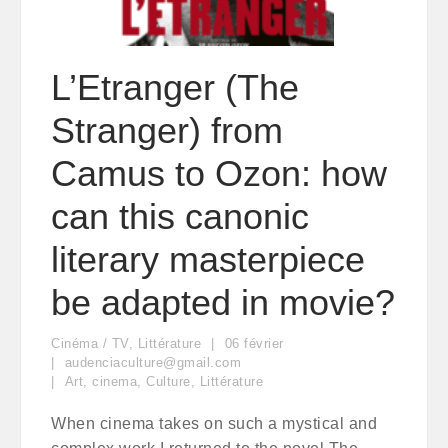
L’Etranger (The
Stranger) from
Camus to Ozon: how
can this canonic
literary masterpiece
be adapted in movie?
Cinéma / TV
,
Littérature
06
février
audenciaculture@gmail.com
Art
,
cinema
,
Culture
,
Littérature
When cinema takes on such a mystical and