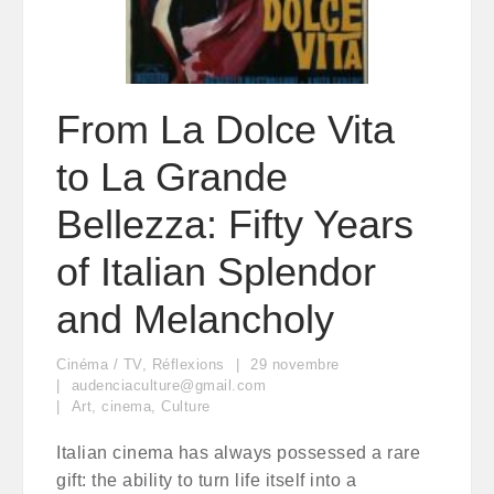
From La Dolce Vita
to La Grande
Bellezza: Fifty Years
of Italian Splendor
and Melancholy
Cinéma / TV
,
Réflexions
29
novembre
audenciaculture@gmail.com
Art
,
cinema
,
Culture
Italian cinema has always possessed a rare
gift: the ability to turn life itself into a