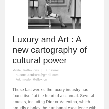
Luxury and Art : A
new cartography of
cultural power
Mode
,
Réflexions
06
février
audenciaculture@gmail.com
Art
,
mode
,
Réflexion
These last weeks, the luxury industry has
found itself at the heart of a scandal. Several
houses, including Dior or Valentino, which
proudly display their artisanal excellence with