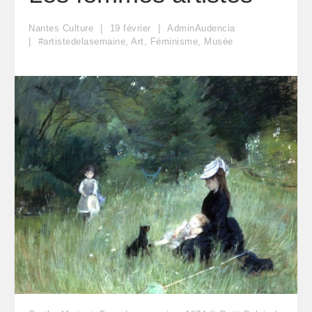
Nantes Culture
19
février
AdminAudencia
#artistedelasemaine
,
Art
,
Féminisme
,
Musée