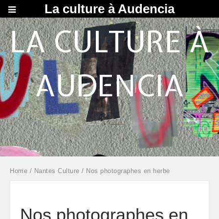
La culture à Audencia
LA CULTURE À
AUDENCIA
Home
/
Nantes Culture
/ Nos photographes en herbe
Nos photographes en