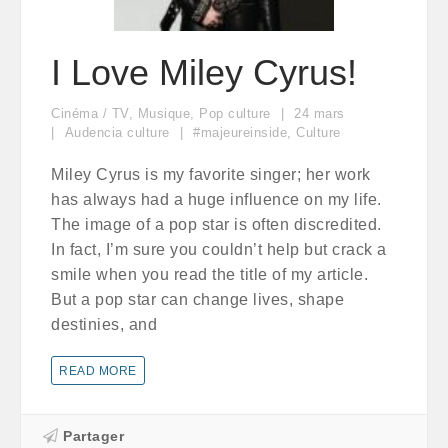
I Love Miley Cyrus!
Cinéma / TV
,
Musique
,
Pop culture
24
mars
Audencia culture
#majeureinside
,
Culture
Miley Cyrus is my favorite singer; her work
has always had a huge influence on my life.
The image of a pop star is often discredited.
In fact, I’m sure you couldn’t help but crack a
smile when you read the title of my article.
But a pop star can change lives, shape
destinies, and
READ MORE
Partager