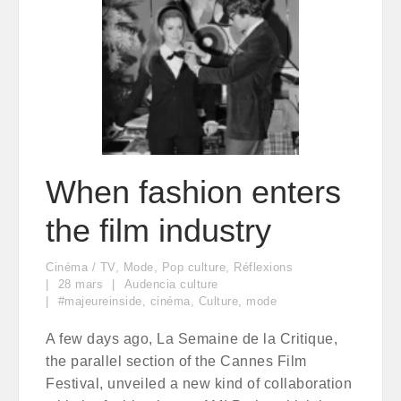
When fashion enters
the film industry
Cinéma / TV
,
Mode
,
Pop culture
,
Réflexions
28
mars
Audencia culture
#majeureinside
,
cinéma
,
Culture
,
mode
A few days ago, La Semaine de la Critique,
the parallel section of the Cannes Film
Festival, unveiled a new kind of collaboration