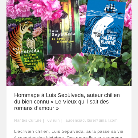
Hommage à Luis Sepúlveda, auteur chilien
du bien connu « Le Vieux qui lisait des
romans d’amour »
Nantes Culture
03
juin
audenciaculture@gmail.com
L’écrivain chilien, Luis Sepúlveda, aura passé sa vie
à raconter des histoires. Des nouvelles aux romans,