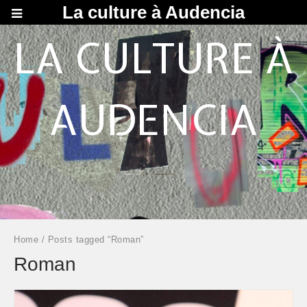
La culture à Audencia
LA CULTURE À
AUDENCIA
Home
/ Posts tagged “Roman”
Roman