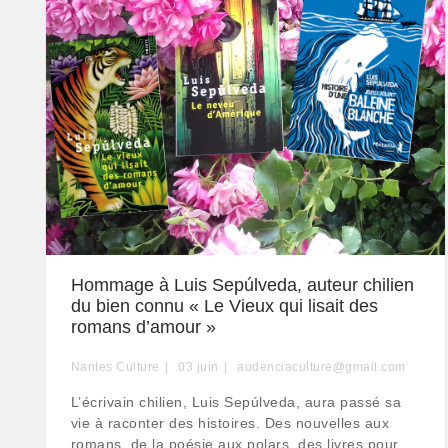
Hommage à Luis Sepúlveda, auteur chilien
du bien connu « Le Vieux qui lisait des
romans d’amour »
Nantes Culture
03
juin
audenciaculture@gmail.com
L’écrivain chilien, Luis Sepúlveda, aura passé sa
vie à raconter des histoires. Des nouvelles aux
romans, de la poésie aux polars, des livres pour