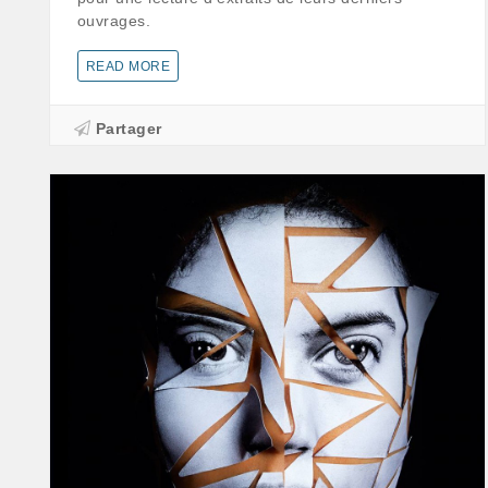
o u v r a g e s .
READ MORE
Partager