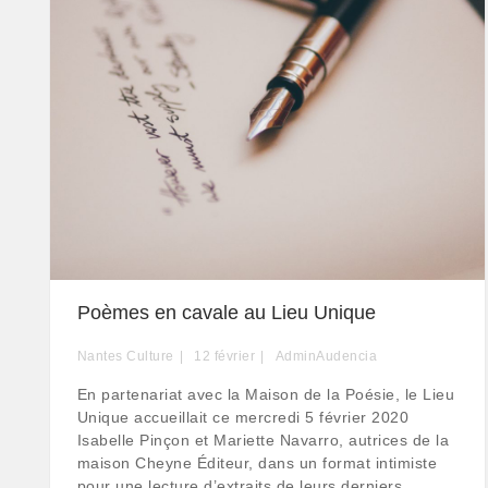
Poèmes en cavale au Lieu Unique
Nantes Culture
12
février
AdminAudencia
E n p a r t e n a r i a t a v e c l a M a i s o n d e l a P o é s i e , l e L i e u
U n i q u e a c c u e i l l a i t c e m e rc r e d i 5 f é v r i e r 2 0 2 0
I s a b e l l e P i n ç o n e t M a r i e t t e N a v a r r o , a u t r i c e s d e l a
m a i s o n C h e y n e É d i t e u r , d a n s u n f o r m a t i n t i m i s t e
p o u r u n e l e c t u r e d ’ e x t r a i t s d e le u r s d e r n i e r s