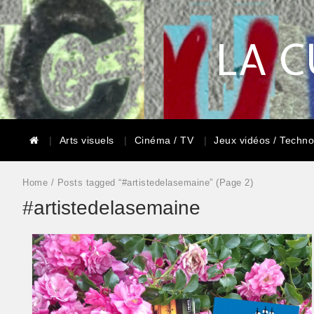
LA C
Arts visuels
Cinéma / TV
Jeux vidéos / Techno
Home
/ Posts tagged “#artistedelasemaine” (Page 2)
#artistedelasemaine