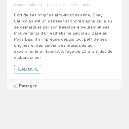
Nantes Culture
10
avril
AdminAudencia
Fort de ses origines afro-indonésienne, Shay
Latukolan est un danseur et chorégraphe qui a su
se démarquer par son freestyle envoutant et ses
mouvements d’un esthétisme singulier. Basé au
Pays Bas, il s’imprègne depuis tout petit de ses
origines et des ambiances musicales qu’il
expérimente en famille. A l’âge de 13 ans il décide
d’abandonner
READ MORE
Partager